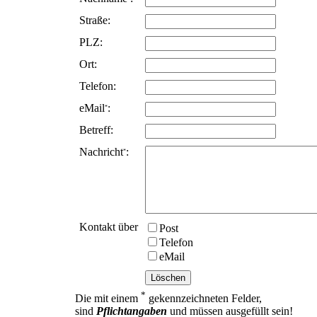
Stra
ß
e:
PLZ:
Ort:
Telefon:
eMail
:
*
Betreff:
Nachricht
:
*
Kontakt über
Post
Telefon
eMail
*
Die mit einem
gekennzeichneten Felder,
sind
Pflichtangaben
und müssen ausgefüllt sein!